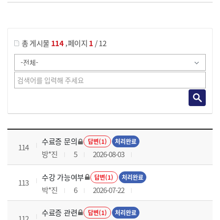
게시물 검색
,
총 게시물
114
페이지
1
/ 12
국가회계이론 과정 목록 으로 번호, 제목, 작성자, 조회수, 등록 일로 나열 되고 있습니다.
수료증 문의
답변(1)
처리완료
114
방*진
5
2026-08-03
수강 가능여부
답변(1)
처리완료
113
박*진
6
2026-07-22
수료증 관련
답변(1)
처리완료
112