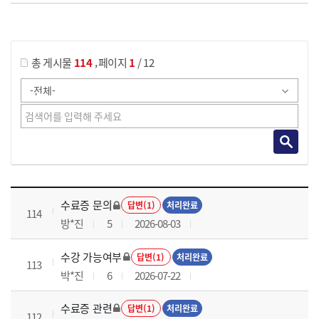
게시물 검색
,
총 게시물
114
페이지
1
/ 12
국가회계이론 과정 목록 으로 번호, 제목, 작성자, 조회수, 등록 일로 나열 되고 있습니다.
수료증 문의
답변(1)
처리완료
114
방*진
5
2026-08-03
수강 가능여부
답변(1)
처리완료
113
박*진
6
2026-07-22
수료증 관련
답변(1)
처리완료
112