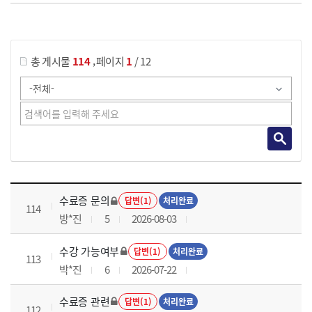
게시물 검색
,
총 게시물
114
페이지
1
/ 12
국가회계이론 과정 목록 으로 번호, 제목, 작성자, 조회수, 등록 일로 나열 되고 있습니다.
수료증 문의
답변(1)
처리완료
114
방*진
5
2026-08-03
수강 가능여부
답변(1)
처리완료
113
박*진
6
2026-07-22
수료증 관련
답변(1)
처리완료
112