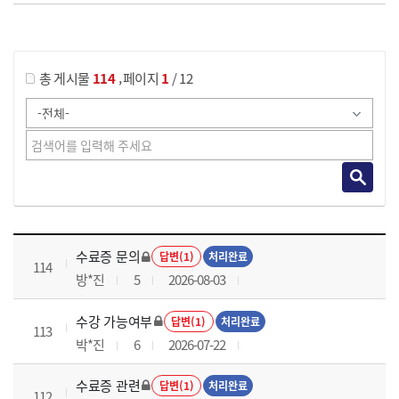
게시물 검색
,
총 게시물
114
페이지
1
/ 12
국가회계이론 과정 목록 으로 번호, 제목, 작성자, 조회수, 등록 일로 나열 되고 있습니다.
수료증 문의
답변(1)
처리완료
114
방*진
5
2026-08-03
수강 가능여부
답변(1)
처리완료
113
박*진
6
2026-07-22
수료증 관련
답변(1)
처리완료
112