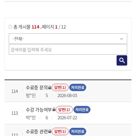
게시물 검색
,
총 게시물
114
페이지
1
/ 12
국가회계이론 과정 목록 으로 번호, 제목, 작성자, 조회수, 등록 일로 나열 되고 있습니다.
수료증 문의
답변(1)
처리완료
114
방*진
5
2026-08-03
수강 가능여부
답변(1)
처리완료
113
박*진
6
2026-07-22
수료증 관련
답변(1)
처리완료
112