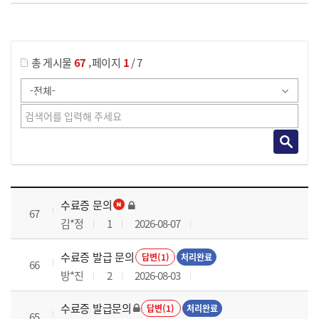
게시물 검색
,
총 게시물
67
페이지
1
/ 7
국가회계실무 과정 목록 으로 번호, 제목, 작성자, 조회수, 등록 일로 나열 되고 있습니다.
수료증 문의
67
김*정
1
2026-08-07
수료증 발급 문의
답변(1)
처리완료
66
방*진
2
2026-08-03
수료증 발급문의
답변(1)
처리완료
65