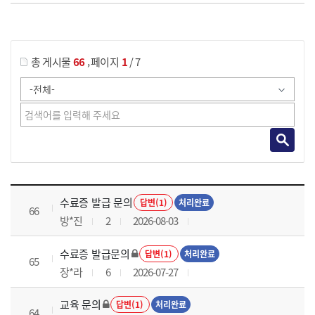
게시물 검색
,
총 게시물
66
페이지
1
/ 7
국가회계실무 과정 목록 으로 번호, 제목, 작성자, 조회수, 등록 일로 나열 되고 있습니다.
수료증 발급 문의
답변(1)
처리완료
66
방*진
2
2026-08-03
수료증 발급문의
답변(1)
처리완료
65
장*라
6
2026-07-27
교육 문의
답변(1)
처리완료
64