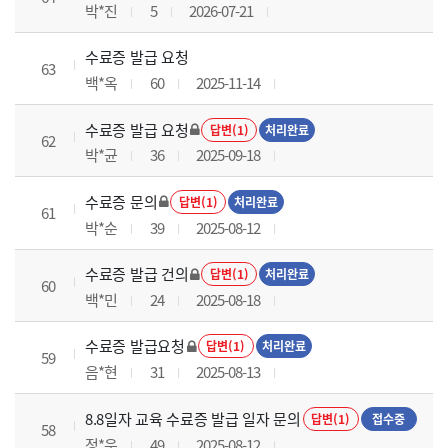
박*진
5
2026-07-21
수료증 발급 요청
63
백*옥
60
2025-11-14
수료증 발급 요청
답변(1)
처리완료
62
박*균
36
2025-09-18
수료증 문의
답변(1)
처리완료
61
박*순
39
2025-08-12
수료증 발급 건의
답변(1)
처리완료
60
백*민
24
2025-08-18
수료증 발급요청
답변(1)
처리완료
59
음*현
31
2025-08-13
8.8일자 교육 수료증 발급 일자 문의
답변(1)
접수중
58
정*운
49
2025-08-12