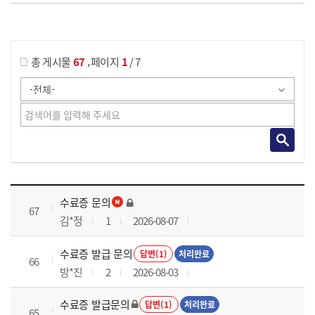
게시물 검색
,
총 게시물
67
페이지
1
/ 7
국가회계실무 과정 목록 으로 번호, 제목, 작성자, 조회수, 등록 일로 나열 되고 있습니다.
수료증 문의
67
김*정
1
2026-08-07
수료증 발급 문의
답변(1)
처리완료
66
방*진
2
2026-08-03
수료증 발급문의
답변(1)
처리완료
65