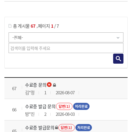
게시물 검색
,
총 게시물
67
페이지
1
/ 7
국가회계실무 과정 목록 으로 번호, 제목, 작성자, 조회수, 등록 일로 나열 되고 있습니다.
수료증 문의
67
김*정
1
2026-08-07
수료증 발급 문의
답변(1)
처리완료
66
방*진
2
2026-08-03
수료증 발급문의
답변(1)
처리완료
65