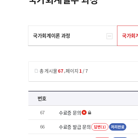
국가회계이론 과정
국가회
게시물 검색
,
총 게시물
67
페이지
1
/ 7
국가회계실무 과정 목록 으로 번호, 제목, 작성자, 조회수, 등록 일로 나열 되고 있습니다.
번호
67
수료증 문의
66
수료증 발급 문의
답변(1)
처리완료