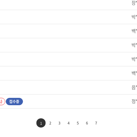
장
박
백
박
박
백
음
정
1)
접수중
2
3
4
5
6
7
1