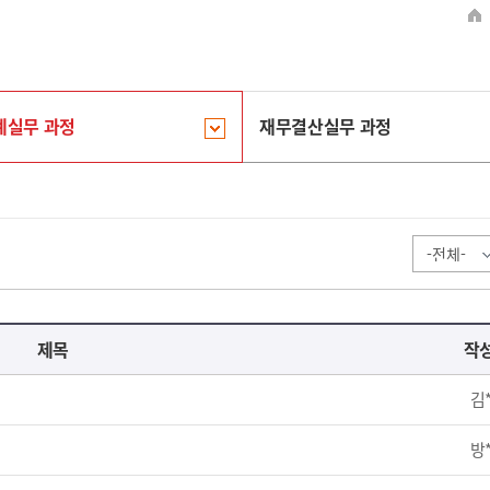
계실무 과정
재무결산실무 과정
제목
작
김
방