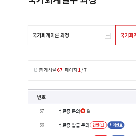
국가회계이론 과정
국가회
게시물 검색
,
총 게시물
67
페이지
1
/ 7
국가회계실무 과정 목록 으로 번호, 제목, 작성자, 조회수, 등록 일로 나열 되고 있습니다.
번호
67
수료증 문의
66
수료증 발급 문의
답변(1)
처리완료