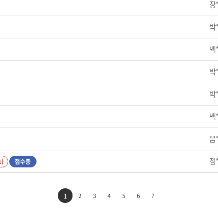
장
박
백
박
박
백
음
정
1)
접수중
2
3
4
5
6
7
1