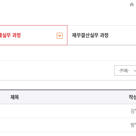
계실무 과정
재무결산실무 과정
제목
작
김
방