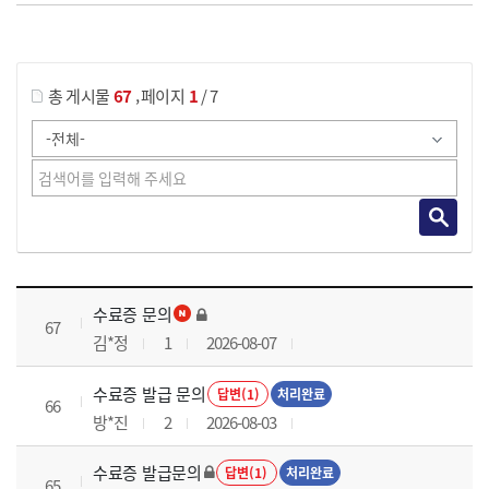
게시물 검색
,
총 게시물
67
페이지
1
/ 7
국가회계실무 과정 목록 으로 번호, 제목, 작성자, 조회수, 등록 일로 나열 되고 있습니다.
수료증 문의
67
김*정
1
2026-08-07
수료증 발급 문의
답변(1)
처리완료
66
방*진
2
2026-08-03
수료증 발급문의
답변(1)
처리완료
65