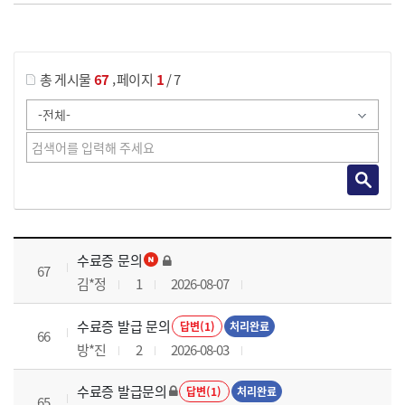
게시물 검색
,
총 게시물
67
페이지
1
/ 7
국가회계실무 과정 목록 으로 번호, 제목, 작성자, 조회수, 등록 일로 나열 되고 있습니다.
수료증 문의
67
김*정
1
2026-08-07
수료증 발급 문의
답변(1)
처리완료
66
방*진
2
2026-08-03
수료증 발급문의
답변(1)
처리완료
65