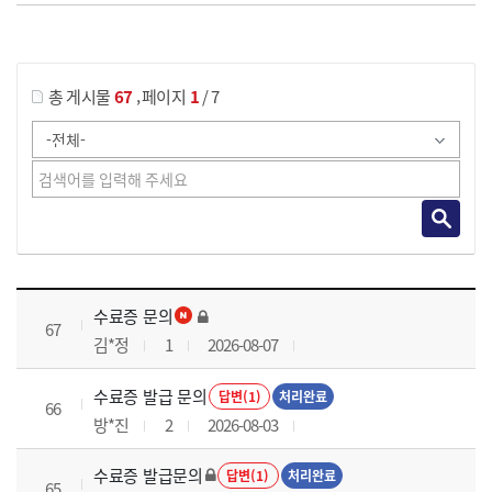
게시물 검색
,
총 게시물
67
페이지
1
/ 7
국가회계실무 과정 목록 으로 번호, 제목, 작성자, 조회수, 등록 일로 나열 되고 있습니다.
수료증 문의
67
김*정
1
2026-08-07
수료증 발급 문의
답변(1)
처리완료
66
방*진
2
2026-08-03
수료증 발급문의
답변(1)
처리완료
65