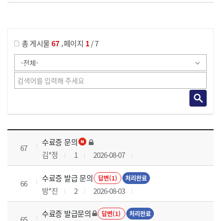
게시물 검색
,
총 게시물
67
페이지
1
/ 7
국가회계실무 과정 목록 으로 번호, 제목, 작성자, 조회수, 등록 일로 나열 되고 있습니다.
수료증 문의
67
김*정
1
2026-08-07
수료증 발급 문의
답변(1)
처리완료
66
방*진
2
2026-08-03
수료증 발급문의
답변(1)
처리완료
65