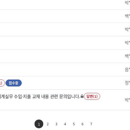
박
백
박
박
백
음
정
1)
접수중
회계실무 수입·지출 교재 내용 관련 문의입니다.
답변(1)
박
2
3
4
5
6
7
1