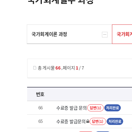
국가회계이론 과정
국가회
게시물 검색
,
총 게시물
66
페이지
1
/ 7
국가회계실무 과정 목록 으로 번호, 제목, 작성자, 조회수, 등록 일로 나열 되고 있습니다.
번호
66
수료증 발급 문의
답변(1)
처리완료
65
수료증 발급문의
답변(1)
처리완료