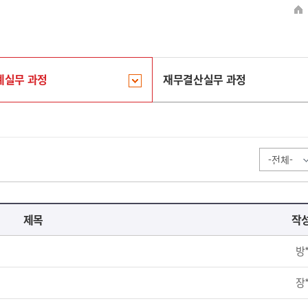
계실무 과정
재무결산실무 과정
제목
작
방
장