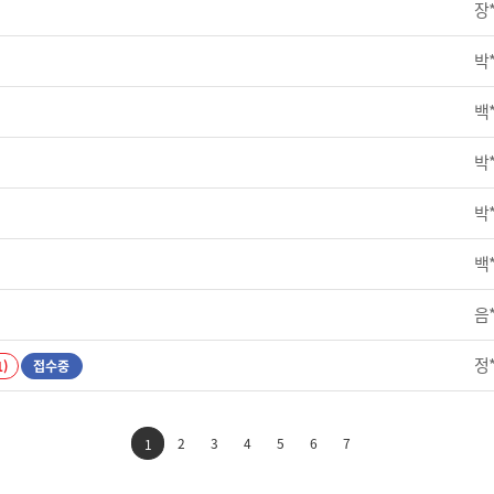
장
박
백
박
박
백
음
정
1)
접수중
2
3
4
5
6
7
1