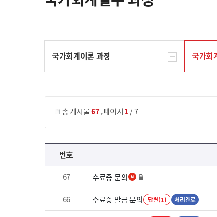
국가회계이론 과정
국가회
게시물 검색
,
총 게시물
67
페이지
1
/ 7
국가회계실무 과정 목록 으로 번호, 제목, 작성자, 조회수, 등록 일로 나열 되고 있습니다.
번호
67
수료증 문의
66
수료증 발급 문의
답변(1)
처리완료