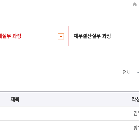
계실무 과정
재무결산실무 과정
제목
작
김
방