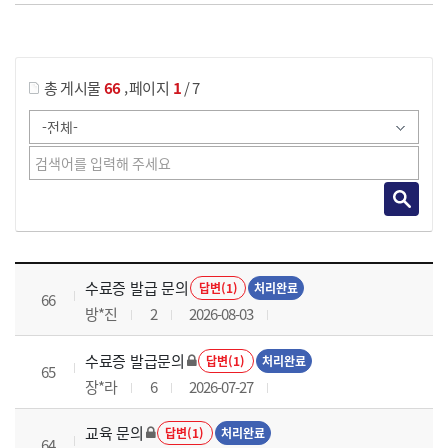
게시물 검색
,
총 게시물
66
페이지
1
/ 7
국가회계실무 과정 목록 으로 번호, 제목, 작성자, 조회수, 등록 일로 나열 되고 있습니다.
수료증 발급 문의
답변(1)
처리완료
66
방*진
2
2026-08-03
수료증 발급문의
답변(1)
처리완료
65
장*라
6
2026-07-27
교육 문의
답변(1)
처리완료
64