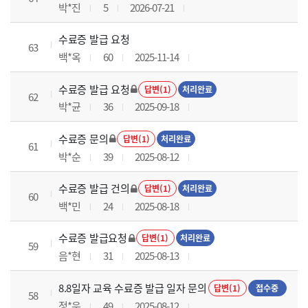
박*진
5
2026-07-21
수료증 발급 요청
63
백*옥
60
2025-11-14
수료증 발급 요청
답변(1)
처리완료
62
박*균
36
2025-09-18
수료증 문의
답변(1)
처리완료
61
박*순
39
2025-08-12
수료증 발급 건의
답변(1)
처리완료
60
백*민
24
2025-08-18
수료증 발급요청
답변(1)
처리완료
59
음*현
31
2025-08-13
8.8일자 교육 수료증 발급 일자 문의
답변(1)
접수중
58
정*운
49
2025-08-12