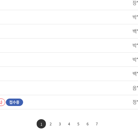
장
박
백
박
박
백
음
정
1)
접수중
2
3
4
5
6
7
1