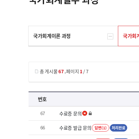
국가회계이론 과정
국가회
게시물 검색
,
총 게시물
67
페이지
1
/ 7
국가회계실무 과정 목록 으로 번호, 제목, 작성자, 조회수, 등록 일로 나열 되고 있습니다.
번호
67
수료증 문의
66
수료증 발급 문의
답변(1)
처리완료