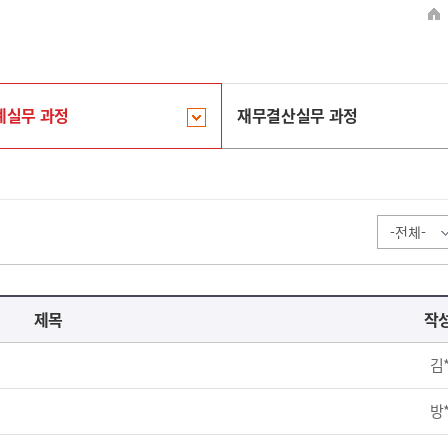
계실무 과정
재무결산실무 과정
제목
작
김
방