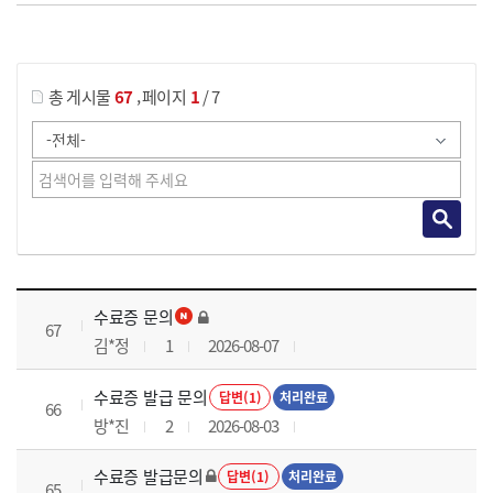
게시물 검색
,
총 게시물
67
페이지
1
/ 7
국가회계실무 과정 목록 으로 번호, 제목, 작성자, 조회수, 등록 일로 나열 되고 있습니다.
수료증 문의
67
김*정
1
2026-08-07
수료증 발급 문의
답변(1)
처리완료
66
방*진
2
2026-08-03
수료증 발급문의
답변(1)
처리완료
65