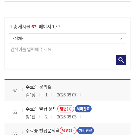
게시물 검색
,
총 게시물
67
페이지
1
/ 7
국가회계실무 과정 목록 으로 번호, 제목, 작성자, 조회수, 등록 일로 나열 되고 있습니다.
수료증 문의
67
김*정
1
2026-08-07
수료증 발급 문의
답변(1)
처리완료
66
방*진
2
2026-08-03
수료증 발급문의
답변(1)
처리완료
65