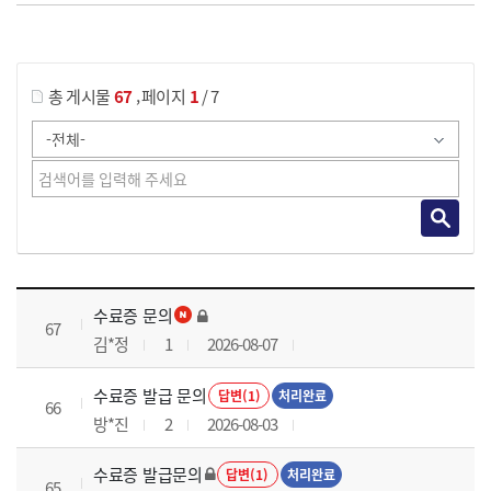
게시물 검색
,
총 게시물
67
페이지
1
/ 7
국가회계실무 과정 목록 으로 번호, 제목, 작성자, 조회수, 등록 일로 나열 되고 있습니다.
수료증 문의
67
김*정
1
2026-08-07
수료증 발급 문의
답변(1)
처리완료
66
방*진
2
2026-08-03
수료증 발급문의
답변(1)
처리완료
65