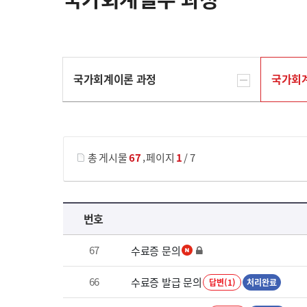
국가회계이론 과정
국가회
게시물 검색
,
총 게시물
67
페이지
1
/ 7
국가회계실무 과정 목록 으로 번호, 제목, 작성자, 조회수, 등록 일로 나열 되고 있습니다.
번호
67
수료증 문의
66
수료증 발급 문의
답변(1)
처리완료