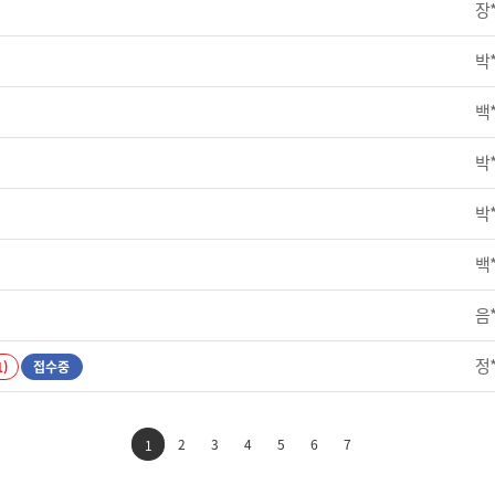
장
박
백
박
박
백
음
정
1)
접수중
2
3
4
5
6
7
1