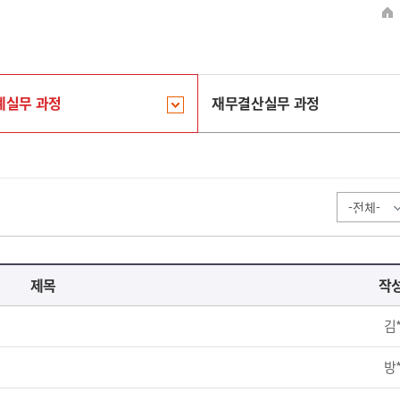
계실무 과정
재무결산실무 과정
제목
작
김
방