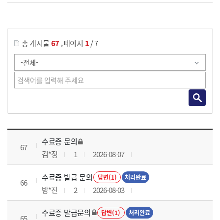
게시물 검색
,
총 게시물
67
페이지
1
/ 7
국가회계실무 과정 목록 으로 번호, 제목, 작성자, 조회수, 등록 일로 나열 되고 있습니다.
수료증 문의
67
김*정
1
2026-08-07
수료증 발급 문의
답변(1)
처리완료
66
방*진
2
2026-08-03
수료증 발급문의
답변(1)
처리완료
65