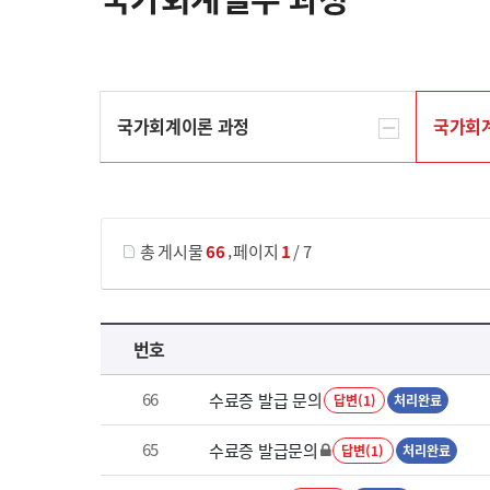
국가회계이론 과정
국가회
게시물 검색
,
총 게시물
66
페이지
1
/ 7
국가회계실무 과정 목록 으로 번호, 제목, 작성자, 조회수, 등록 일로 나열 되고 있습니다.
번호
66
수료증 발급 문의
답변(1)
처리완료
65
수료증 발급문의
답변(1)
처리완료