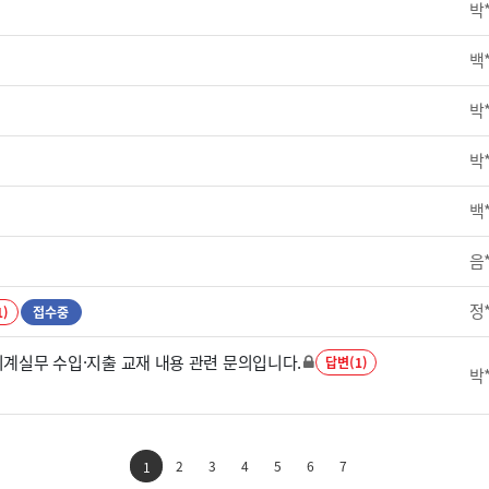
박
백
박
박
백
음
정
1)
접수중
회계실무 수입·지출 교재 내용 관련 문의입니다.
답변(1)
박
2
3
4
5
6
7
1