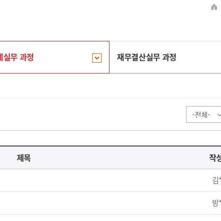
계실무 과정
재무결산실무 과정
제목
작
김
방