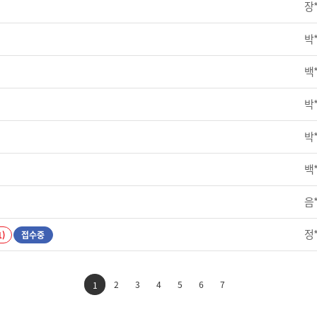
장
박
백
박
박
백
음
정
1)
접수중
2
3
4
5
6
7
1