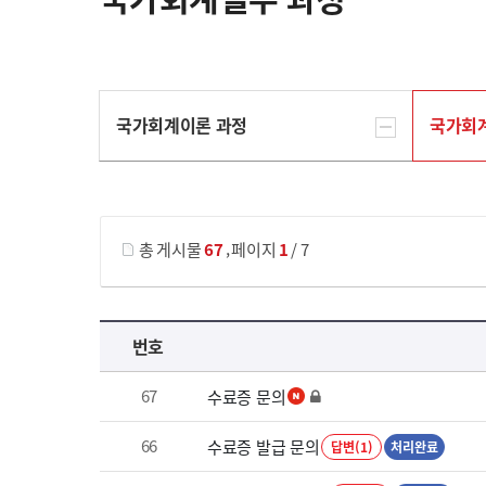
국가회계이론 과정
국가회
게시물 검색
,
총 게시물
67
페이지
1
/ 7
국가회계실무 과정 목록 으로 번호, 제목, 작성자, 조회수, 등록 일로 나열 되고 있습니다.
번호
67
수료증 문의
66
수료증 발급 문의
답변(1)
처리완료