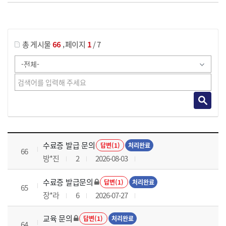
게시물 검색
,
총 게시물
66
페이지
1
/ 7
국가회계실무 과정 목록 으로 번호, 제목, 작성자, 조회수, 등록 일로 나열 되고 있습니다.
수료증 발급 문의
답변(1)
처리완료
66
방*진
2
2026-08-03
수료증 발급문의
답변(1)
처리완료
65
장*라
6
2026-07-27
교육 문의
답변(1)
처리완료
64