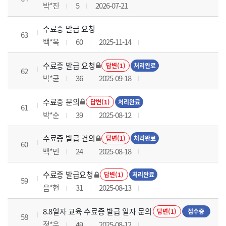
박*진
5
2026-07-21
수료증 발급 요청
63
백*옥
60
2025-11-14
수료증 발급 요청
답변(1)
처리완료
62
박*균
36
2025-09-18
수료증 문의
답변(1)
처리완료
61
박*순
39
2025-08-12
수료증 발급 건의
답변(1)
처리완료
60
백*민
24
2025-08-18
수료증 발급요청
답변(1)
처리완료
59
음*현
31
2025-08-13
8.8일자 교육 수료증 발급 일자 문의
답변(1)
접수중
58
정*운
49
2025-08-12