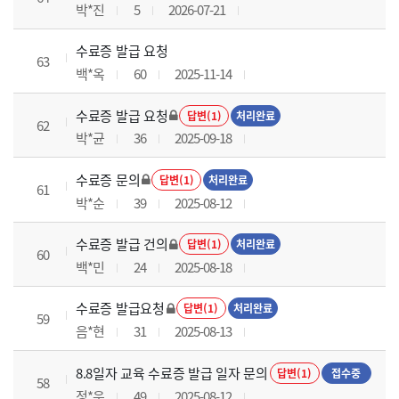
박*진
5
2026-07-21
수료증 발급 요청
63
백*옥
60
2025-11-14
수료증 발급 요청
답변(1)
처리완료
62
박*균
36
2025-09-18
수료증 문의
답변(1)
처리완료
61
박*순
39
2025-08-12
수료증 발급 건의
답변(1)
처리완료
60
백*민
24
2025-08-18
수료증 발급요청
답변(1)
처리완료
59
음*현
31
2025-08-13
8.8일자 교육 수료증 발급 일자 문의
답변(1)
접수중
58
정*운
49
2025-08-12