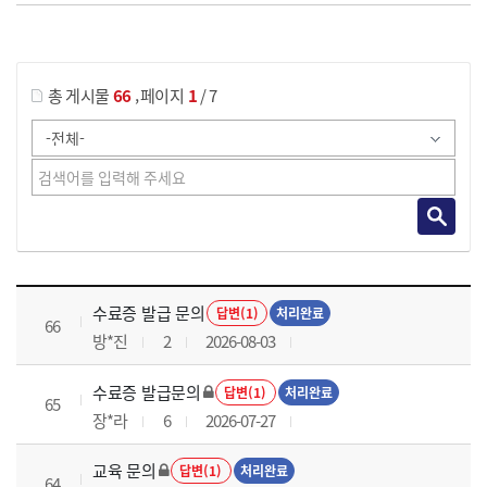
게시물 검색
,
총 게시물
66
페이지
1
/ 7
국가회계실무 과정 목록 으로 번호, 제목, 작성자, 조회수, 등록 일로 나열 되고 있습니다.
수료증 발급 문의
답변(1)
처리완료
66
방*진
2
2026-08-03
수료증 발급문의
답변(1)
처리완료
65
장*라
6
2026-07-27
교육 문의
답변(1)
처리완료
64