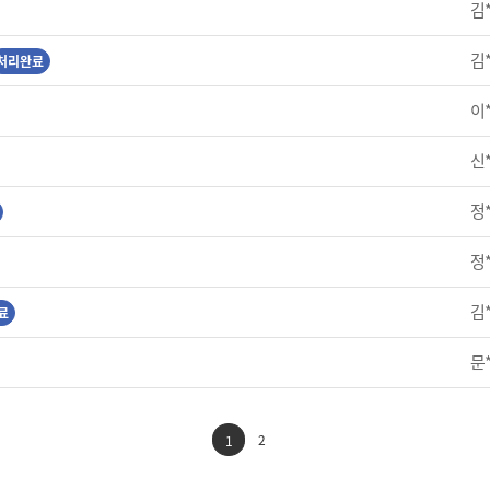
김
김
처리완료
이
신
정
정
김
료
문
2
1