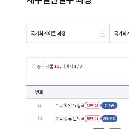
국가회계이론 과정
국가회
게시물 검색
,
총 게시물
11
페이지
1
/ 2
재무결산실무 과정 목록 으로 번호, 제목, 작성자, 조회수, 등록 일로 나열 되고 있습니다.
번호
11
수료 확인 요청
답변(1)
접수중
10
교육 종류 문의
답변(1)
처리완료