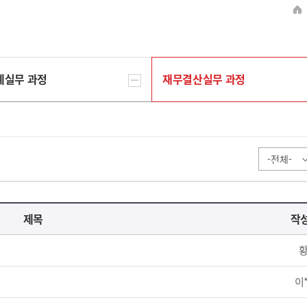
계실무 과정
재무결산실무 과정
제목
작
황
이