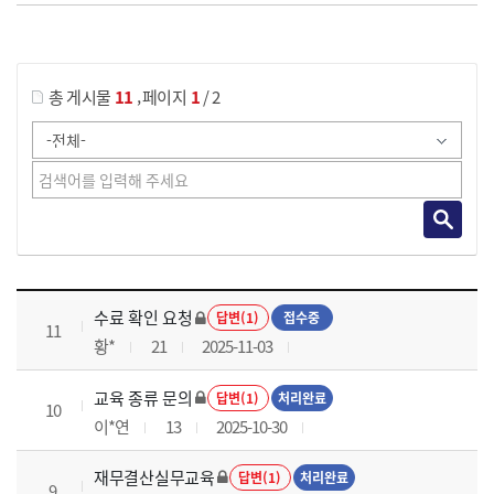
게시물 검색
,
총 게시물
11
페이지
1
/ 2
재무결산실무 과정 목록 으로 번호, 제목, 작성자, 조회수, 등록 일로 나열 되고 있습니다.
수료 확인 요청
답변(1)
접수중
11
황*
21
2025-11-03
교육 종류 문의
답변(1)
처리완료
10
이*연
13
2025-10-30
재무결산실무교육
답변(1)
처리완료
9