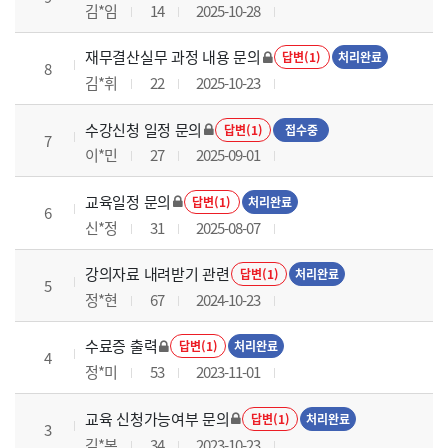
김*임
14
2025-10-28
재무결산실무 과정 내용 문의
답변(1)
처리완료
8
김*휘
22
2025-10-23
수강신청 일정 문의
답변(1)
접수중
7
이*민
27
2025-09-01
교육일정 문의
답변(1)
처리완료
6
신*정
31
2025-08-07
강의자료 내려받기 관련
답변(1)
처리완료
5
정*현
67
2024-10-23
수료증 출력
답변(1)
처리완료
4
정*미
53
2023-11-01
교육 신청가능여부 문의
답변(1)
처리완료
3
김*본
34
2023-10-23