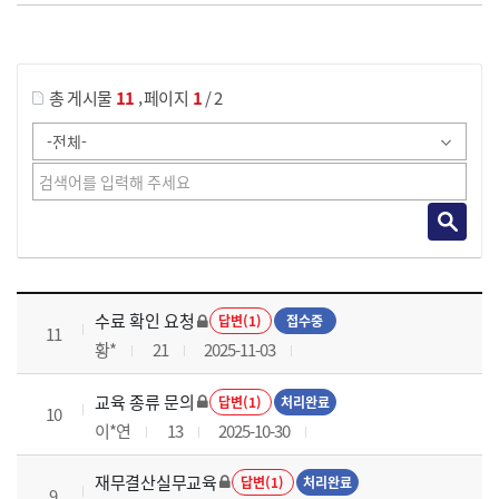
게시물 검색
,
총 게시물
11
페이지
1
/ 2
재무결산실무 과정 목록 으로 번호, 제목, 작성자, 조회수, 등록 일로 나열 되고 있습니다.
수료 확인 요청
답변(1)
접수중
11
황*
21
2025-11-03
교육 종류 문의
답변(1)
처리완료
10
이*연
13
2025-10-30
재무결산실무교육
답변(1)
처리완료
9