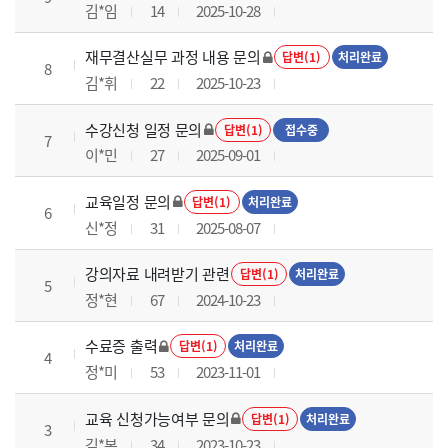
김*임
14
2025-10-28
재무결산실무 과정 내용 문의
답변(1)
처리완료
8
김*휘
22
2025-10-23
수강신청 일정 문의
답변(1)
접수중
7
이*민
27
2025-09-01
교육일정 문의
답변(1)
처리완료
6
신*정
31
2025-08-07
강의자료 내려받기 관련
답변(1)
처리완료
5
정*현
67
2024-10-23
수료증 출력
답변(1)
처리완료
4
정*미
53
2023-11-01
교육 신청가능여부 문의
답변(1)
처리완료
3
김*본
34
2023-10-23