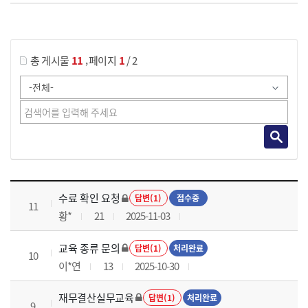
게시물 검색
,
총 게시물
11
페이지
1
/ 2
재무결산실무 과정 목록 으로 번호, 제목, 작성자, 조회수, 등록 일로 나열 되고 있습니다.
수료 확인 요청
답변(1)
접수중
11
황*
21
2025-11-03
교육 종류 문의
답변(1)
처리완료
10
이*연
13
2025-10-30
재무결산실무교육
답변(1)
처리완료
9