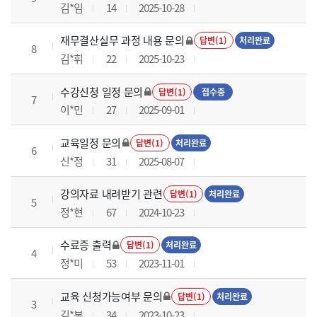
김*임
14
2025-10-28
재무결산실무 과정 내용 문의
답변(1)
처리완료
8
김*휘
22
2025-10-23
수강신청 일정 문의
답변(1)
접수중
7
이*민
27
2025-09-01
교육일정 문의
답변(1)
처리완료
6
신*정
31
2025-08-07
강의자료 내려받기 관련
답변(1)
처리완료
5
정*현
67
2024-10-23
수료증 출력
답변(1)
처리완료
4
정*미
53
2023-11-01
교육 신청가능여부 문의
답변(1)
처리완료
3
김*본
34
2023-10-23