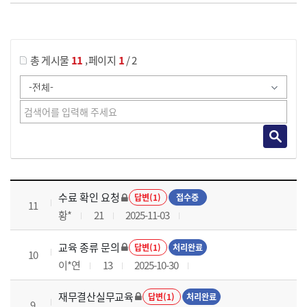
게시물 검색
,
총 게시물
11
페이지
1
/ 2
재무결산실무 과정 목록 으로 번호, 제목, 작성자, 조회수, 등록 일로 나열 되고 있습니다.
수료 확인 요청
답변(1)
접수중
11
황*
21
2025-11-03
교육 종류 문의
답변(1)
처리완료
10
이*연
13
2025-10-30
재무결산실무교육
답변(1)
처리완료
9