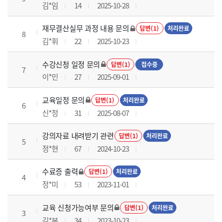
김*임
14
2025-10-28
재무결산실무 과정 내용 문의
답변(1)
처리완료
8
김*휘
22
2025-10-23
수강신청 일정 문의
답변(1)
접수중
7
이*민
27
2025-09-01
교육일정 문의
답변(1)
처리완료
6
신*정
31
2025-08-07
강의자료 내려받기 관련
답변(1)
처리완료
5
정*현
67
2024-10-23
수료증 출력
답변(1)
처리완료
4
정*미
53
2023-11-01
교육 신청가능여부 문의
답변(1)
처리완료
3
김*본
34
2023-10-23