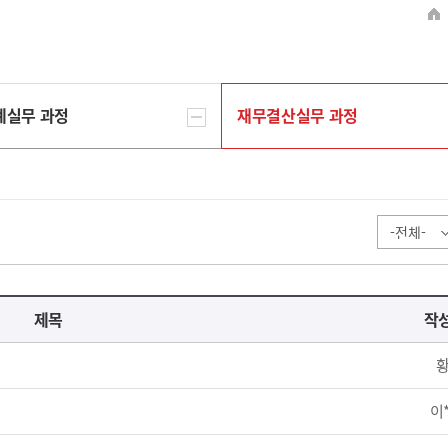
계실무 과정
재무결산실무 과정
제목
작
황
이