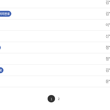
김
김
처리완료
이
신
정
정
김
료
문
2
1