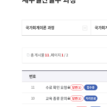
국가회계이론 과정
국가회
게시물 검색
,
총 게시물
11
페이지
1
/ 2
재무결산실무 과정 목록 으로 번호, 제목, 작성자, 조회수, 등록 일로 나열 되고 있습니다.
번호
11
수료 확인 요청
답변(1)
접수중
10
교육 종류 문의
답변(1)
처리완료