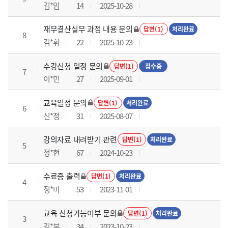
김*임
14
2025-10-28
재무결산실무 과정 내용 문의
답변(1)
처리완료
8
김*휘
22
2025-10-23
수강신청 일정 문의
답변(1)
접수중
7
이*민
27
2025-09-01
교육일정 문의
답변(1)
처리완료
6
신*정
31
2025-08-07
강의자료 내려받기 관련
답변(1)
처리완료
5
정*현
67
2024-10-23
수료증 출력
답변(1)
처리완료
4
정*미
53
2023-11-01
교육 신청가능여부 문의
답변(1)
처리완료
3
김*본
34
2023-10-23