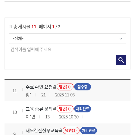
게시물 검색
,
총 게시물
11
페이지
1
/ 2
재무결산실무 과정 목록 으로 번호, 제목, 작성자, 조회수, 등록 일로 나열 되고 있습니다.
수료 확인 요청
답변(1)
접수중
11
황*
21
2025-11-03
교육 종류 문의
답변(1)
처리완료
10
이*연
13
2025-10-30
재무결산실무교육
답변(1)
처리완료
9