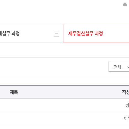
계실무 과정
재무결산실무 과정
제목
작
황
이