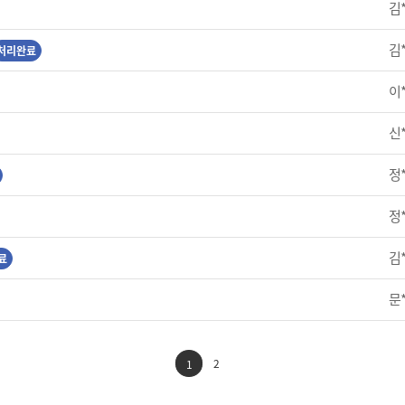
김
김
처리완료
이
신
정
정
김
료
문
2
1