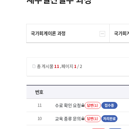
국가회계이론 과정
국가회
게시물 검색
,
총 게시물
11
페이지
1
/ 2
재무결산실무 과정 목록 으로 번호, 제목, 작성자, 조회수, 등록 일로 나열 되고 있습니다.
번호
11
수료 확인 요청
답변(1)
접수중
10
교육 종류 문의
답변(1)
처리완료