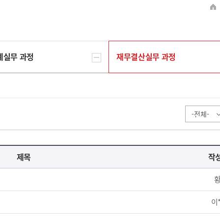
계실무 과정
재무결산실무 과정
제목
작
황
이