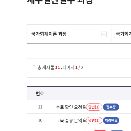
국가회계이론 과정
국가회
게시물 검색
,
총 게시물
11
페이지
1
/ 2
재무결산실무 과정 목록 으로 번호, 제목, 작성자, 조회수, 등록 일로 나열 되고 있습니다.
번호
11
수료 확인 요청
답변(1)
접수중
10
교육 종류 문의
답변(1)
처리완료