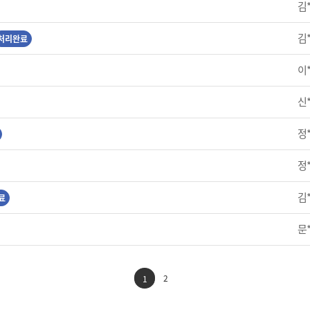
김
김
처리완료
이
신
정
정
김
료
문
2
1