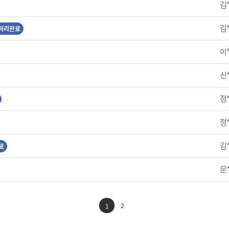
김
김
처리완료
이
신
정
정
김
료
문
2
1