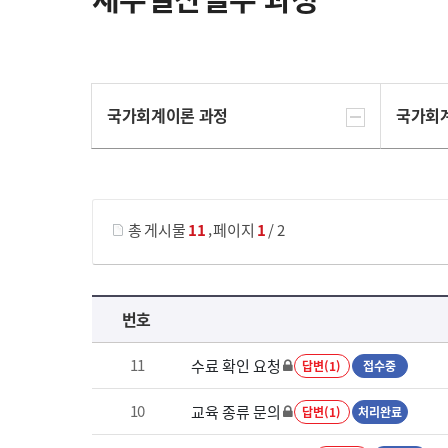
국가회계이론 과정
국가회
게시물 검색
,
총 게시물
11
페이지
1
/ 2
재무결산실무 과정 목록 으로 번호, 제목, 작성자, 조회수, 등록 일로 나열 되고 있습니다.
번호
11
수료 확인 요청
답변(1)
접수중
10
교육 종류 문의
답변(1)
처리완료