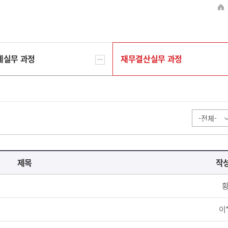
계실무 과정
재무결산실무 과정
제목
작
황
이