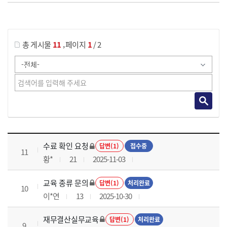
게시물 검색
,
총 게시물
11
페이지
1
/ 2
재무결산실무 과정 목록 으로 번호, 제목, 작성자, 조회수, 등록 일로 나열 되고 있습니다.
수료 확인 요청
답변(1)
접수중
11
황*
21
2025-11-03
교육 종류 문의
답변(1)
처리완료
10
이*연
13
2025-10-30
재무결산실무교육
답변(1)
처리완료
9