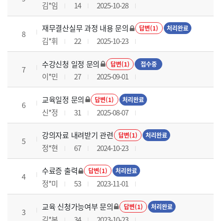
김*임
14
2025-10-28
재무결산실무 과정 내용 문의
답변(1)
처리완료
8
김*휘
22
2025-10-23
수강신청 일정 문의
답변(1)
접수중
7
이*민
27
2025-09-01
교육일정 문의
답변(1)
처리완료
6
신*정
31
2025-08-07
강의자료 내려받기 관련
답변(1)
처리완료
5
정*현
67
2024-10-23
수료증 출력
답변(1)
처리완료
4
정*미
53
2023-11-01
교육 신청가능여부 문의
답변(1)
처리완료
3
김*본
34
2023-10-23