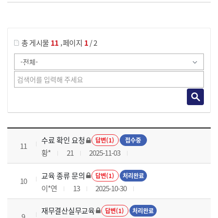
게시물 검색
,
총 게시물
11
페이지
1
/ 2
재무결산실무 과정 목록 으로 번호, 제목, 작성자, 조회수, 등록 일로 나열 되고 있습니다.
수료 확인 요청
답변(1)
접수중
11
황*
21
2025-11-03
교육 종류 문의
답변(1)
처리완료
10
이*연
13
2025-10-30
재무결산실무교육
답변(1)
처리완료
9