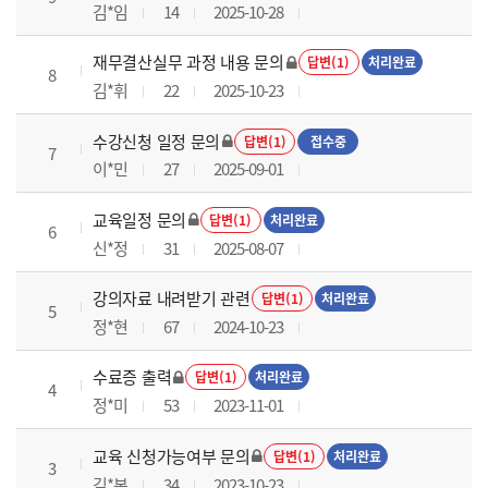
김*임
14
2025-10-28
재무결산실무 과정 내용 문의
답변(1)
처리완료
8
김*휘
22
2025-10-23
수강신청 일정 문의
답변(1)
접수중
7
이*민
27
2025-09-01
교육일정 문의
답변(1)
처리완료
6
신*정
31
2025-08-07
강의자료 내려받기 관련
답변(1)
처리완료
5
정*현
67
2024-10-23
수료증 출력
답변(1)
처리완료
4
정*미
53
2023-11-01
교육 신청가능여부 문의
답변(1)
처리완료
3
김*본
34
2023-10-23