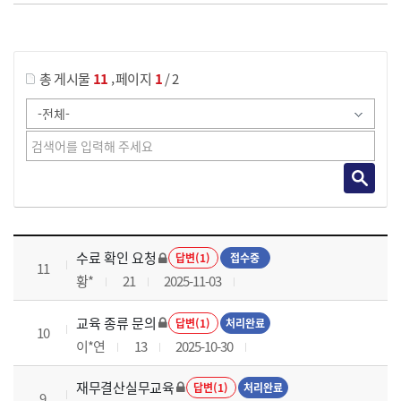
게시물 검색
,
총 게시물
11
페이지
1
/ 2
재무결산실무 과정 목록 으로 번호, 제목, 작성자, 조회수, 등록 일로 나열 되고 있습니다.
수료 확인 요청
답변(1)
접수중
11
황*
21
2025-11-03
교육 종류 문의
답변(1)
처리완료
10
이*연
13
2025-10-30
재무결산실무교육
답변(1)
처리완료
9