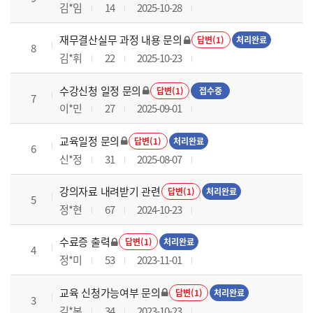
김*임
14
2025-10-28
재무결산실무 과정 내용 문의
답변(1)
처리완료
8
김*휘
22
2025-10-23
수강신청 일정 문의
답변(1)
접수중
7
이*민
27
2025-09-01
교육일정 문의
답변(1)
처리완료
6
신*정
31
2025-08-07
강의자료 내려받기 관련
답변(1)
처리완료
5
정*현
67
2024-10-23
수료증 출력
답변(1)
처리완료
4
정*미
53
2023-11-01
교육 신청가능여부 문의
답변(1)
처리완료
3
김*본
34
2023-10-23