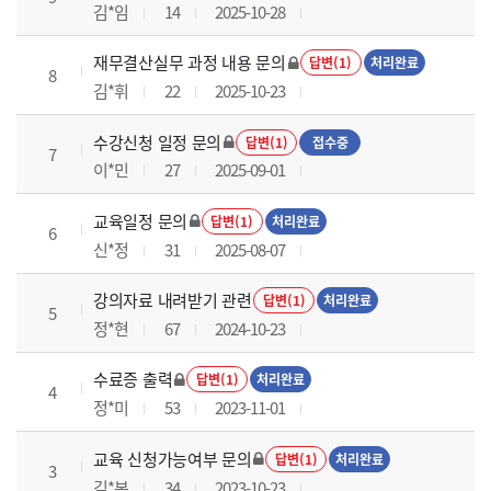
김*임
14
2025-10-28
재무결산실무 과정 내용 문의
답변(1)
처리완료
8
김*휘
22
2025-10-23
수강신청 일정 문의
답변(1)
접수중
7
이*민
27
2025-09-01
교육일정 문의
답변(1)
처리완료
6
신*정
31
2025-08-07
강의자료 내려받기 관련
답변(1)
처리완료
5
정*현
67
2024-10-23
수료증 출력
답변(1)
처리완료
4
정*미
53
2023-11-01
교육 신청가능여부 문의
답변(1)
처리완료
3
김*본
34
2023-10-23