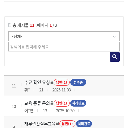
게시물 검색
,
총 게시물
11
페이지
1
/ 2
재무결산실무 과정 목록 으로 번호, 제목, 작성자, 조회수, 등록 일로 나열 되고 있습니다.
수료 확인 요청
답변(1)
접수중
11
황*
21
2025-11-03
교육 종류 문의
답변(1)
처리완료
10
이*연
13
2025-10-30
재무결산실무교육
답변(1)
처리완료
9