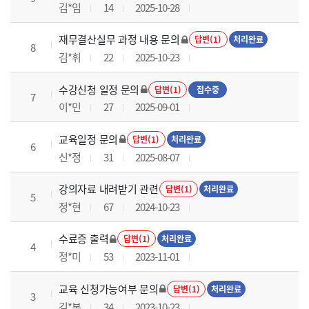
김*임
14
2025-10-28
재무결산실무 과정 내용 문의
답변(1)
처리완료
8
김*휘
22
2025-10-23
수강신청 일정 문의
답변(1)
접수중
7
이*민
27
2025-09-01
교육일정 문의
답변(1)
처리완료
6
신*정
31
2025-08-07
강의자료 내려받기 관련
답변(1)
처리완료
5
정*현
67
2024-10-23
수료증 출력
답변(1)
처리완료
4
정*미
53
2023-11-01
교육 신청가능여부 문의
답변(1)
처리완료
3
김*본
34
2023-10-23