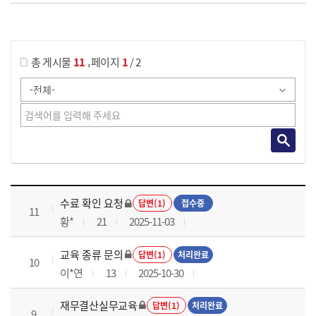
게시물 검색
,
총 게시물
11
페이지
1
/ 2
재무결산실무 과정 목록 으로 번호, 제목, 작성자, 조회수, 등록 일로 나열 되고 있습니다.
수료 확인 요청
답변(1)
접수중
11
황*
21
2025-11-03
교육 종류 문의
답변(1)
처리완료
10
이*연
13
2025-10-30
재무결산실무교육
답변(1)
처리완료
9