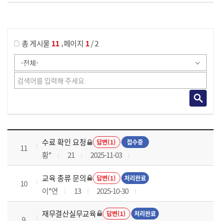
게시물 검색
,
총 게시물
11
페이지
1
/ 2
재무결산실무 과정 목록 으로 번호, 제목, 작성자, 조회수, 등록 일로 나열 되고 있습니다.
수료 확인 요청
답변(1)
접수중
11
황*
21
2025-11-03
교육 종류 문의
답변(1)
처리완료
10
이*연
13
2025-10-30
재무결산실무교육
답변(1)
처리완료
9