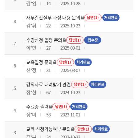
김*임
14
2025-10-28
재무결산실무 과정 내용 문의
답변(1)
처리완료
8
김*휘
22
2025-10-23
수강신청 일정 문의
답변(1)
접수중
7
이*민
27
2025-09-01
교육일정 문의
답변(1)
처리완료
6
신*정
31
2025-08-07
강의자료 내려받기 관련
답변(1)
처리완료
5
정*현
67
2024-10-23
수료증 출력
답변(1)
처리완료
4
정*미
53
2023-11-01
교육 신청가능여부 문의
답변(1)
처리완료
3
김*본
34
2023-10-23