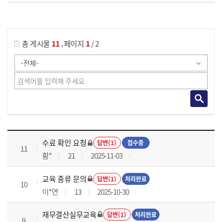
게시물 검색
,
총 게시물
11
페이지
1
/ 2
재무결산실무 과정 목록 으로 번호, 제목, 작성자, 조회수, 등록 일로 나열 되고 있습니다.
수료 확인 요청
답변(1)
접수중
11
황*
21
2025-11-03
교육 종류 문의
답변(1)
처리완료
10
이*연
13
2025-10-30
재무결산실무교육
답변(1)
처리완료
9