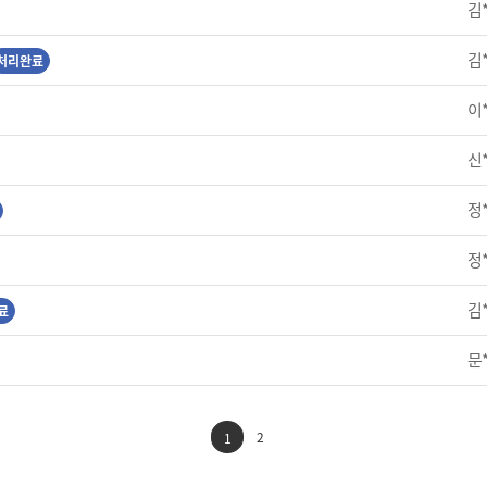
김
김
처리완료
이
신
정
정
김
료
문
2
1