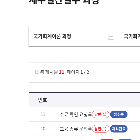
국가회계이론 과정
국가회
게시물 검색
,
총 게시물
11
페이지
1
/ 2
재무결산실무 과정 목록 으로 번호, 제목, 작성자, 조회수, 등록 일로 나열 되고 있습니다.
번호
11
수료 확인 요청
답변(1)
접수중
10
교육 종류 문의
답변(1)
처리완료