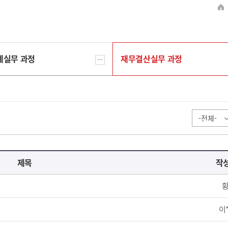
계실무 과정
재무결산실무 과정
제목
작
황
이