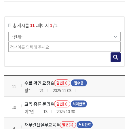
게시물 검색
,
총 게시물
11
페이지
1
/ 2
재무결산실무 과정 목록 으로 번호, 제목, 작성자, 조회수, 등록 일로 나열 되고 있습니다.
수료 확인 요청
답변(1)
접수중
11
황*
21
2025-11-03
교육 종류 문의
답변(1)
처리완료
10
이*연
13
2025-10-30
재무결산실무교육
답변(1)
처리완료
9