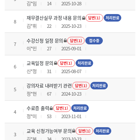
김*임
14
2025-10-28
재무결산실무 과정 내용 문의
답변(1)
처리완료
8
김*휘
22
2025-10-23
수강신청 일정 문의
답변(1)
접수중
7
이*민
27
2025-09-01
교육일정 문의
답변(1)
처리완료
6
신*정
31
2025-08-07
강의자료 내려받기 관련
답변(1)
처리완료
5
정*현
67
2024-10-23
수료증 출력
답변(1)
처리완료
4
정*미
53
2023-11-01
교육 신청가능여부 문의
답변(1)
처리완료
3
김*본
34
2023-10-23