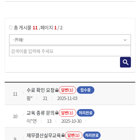
게시물 검색
,
총 게시물
11
페이지
1
/ 2
재무결산실무 과정 목록 으로 번호, 제목, 작성자, 조회수, 등록 일로 나열 되고 있습니다.
수료 확인 요청
답변(1)
접수중
11
황*
21
2025-11-03
교육 종류 문의
답변(1)
처리완료
10
이*연
13
2025-10-30
재무결산실무교육
답변(1)
처리완료
9