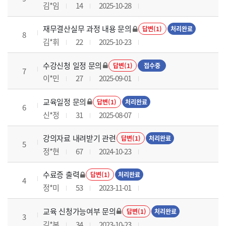
김*임
14
2025-10-28
재무결산실무 과정 내용 문의
답변(1)
처리완료
8
김*휘
22
2025-10-23
수강신청 일정 문의
답변(1)
접수중
7
이*민
27
2025-09-01
교육일정 문의
답변(1)
처리완료
6
신*정
31
2025-08-07
강의자료 내려받기 관련
답변(1)
처리완료
5
정*현
67
2024-10-23
수료증 출력
답변(1)
처리완료
4
정*미
53
2023-11-01
교육 신청가능여부 문의
답변(1)
처리완료
3
김*본
34
2023-10-23