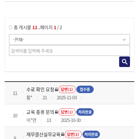
게시물 검색
,
총 게시물
11
페이지
1
/ 2
재무결산실무 과정 목록 으로 번호, 제목, 작성자, 조회수, 등록 일로 나열 되고 있습니다.
수료 확인 요청
답변(1)
접수중
11
황*
21
2025-11-03
교육 종류 문의
답변(1)
처리완료
10
이*연
13
2025-10-30
재무결산실무교육
답변(1)
처리완료
9