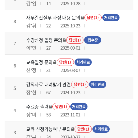
김*임
14
2025-10-28
재무결산실무 과정 내용 문의
답변(1)
처리완료
8
김*휘
22
2025-10-23
수강신청 일정 문의
답변(1)
접수중
7
이*민
27
2025-09-01
교육일정 문의
답변(1)
처리완료
6
신*정
31
2025-08-07
강의자료 내려받기 관련
답변(1)
처리완료
5
정*현
67
2024-10-23
수료증 출력
답변(1)
처리완료
4
정*미
53
2023-11-01
교육 신청가능여부 문의
답변(1)
처리완료
3
김*본
34
2023-10-23