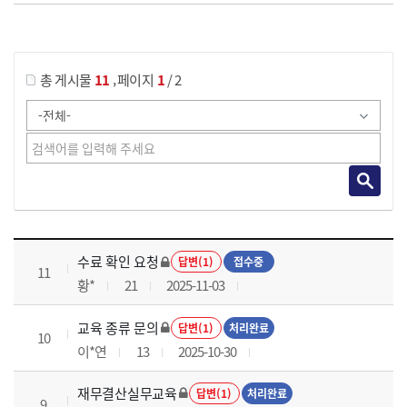
게시물 검색
,
총 게시물
11
페이지
1
/ 2
재무결산실무 과정 목록 으로 번호, 제목, 작성자, 조회수, 등록 일로 나열 되고 있습니다.
수료 확인 요청
답변(1)
접수중
11
황*
21
2025-11-03
교육 종류 문의
답변(1)
처리완료
10
이*연
13
2025-10-30
재무결산실무교육
답변(1)
처리완료
9