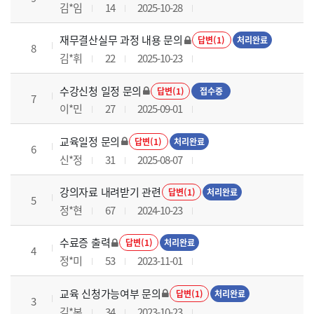
김*임
14
2025-10-28
재무결산실무 과정 내용 문의
답변(1)
처리완료
8
김*휘
22
2025-10-23
수강신청 일정 문의
답변(1)
접수중
7
이*민
27
2025-09-01
교육일정 문의
답변(1)
처리완료
6
신*정
31
2025-08-07
강의자료 내려받기 관련
답변(1)
처리완료
5
정*현
67
2024-10-23
수료증 출력
답변(1)
처리완료
4
정*미
53
2023-11-01
교육 신청가능여부 문의
답변(1)
처리완료
3
김*본
34
2023-10-23